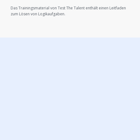
Das Trainingsmaterial von Test The Talent enthält einen Leitfaden
zum Lösen von Logikaufgaben.
ZUGANG ZU MENSA ÜBUNGS-TESTS
KAUFEN
8 x verschiedene Testsätze
276 Testfragen
Detailliertes Feedback und Erklärungen
Der Zugang zu allen Tests ist 90 Tage lang gültig.
Trainieren Sie für ein besseres Mensa-Test-Ergebnis.