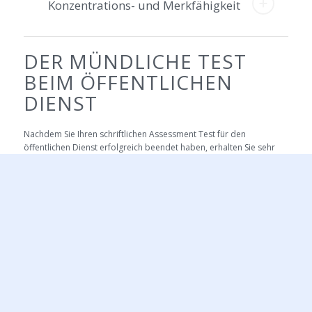
Konzentrations- und Merkfähigkeit
DER MÜNDLICHE TEST
BEIM ÖFFENTLICHEN
DIENST
Nachdem Sie Ihren schriftlichen Assessment Test für den
öffentlichen Dienst erfolgreich beendet haben, erhalten Sie sehr
wahrscheinlich eine Einladung zum mündlichen Einstellungstest.
Dieser findet an einem bestimmten Auswahltag statt und umfasst
je nach Position Gruppendiskussionen, Kurzvorträge, Rollenspiele
und ein Bewerbungsgespräch. Insgesamt dauert der mündliche
Testteil um die 150 Minuten.
Gruppendiskussionen.
Die Prüfer geben ein gesellschaftliches
Thema vor und Sie müssen mit anderen Mitbewerbern darüber
diskutieren. Dabei beobachten die Prüfer Ihr Verhalten.
Rollenspiele.
Bei dieser Übung erhalten Sie eine bestimmte Rollen,
in die Sie sich hineinversetzen müssen. Auch hier wird Ihr Verhalten
und Ihre Kommunikationsfähigkeit beobachtet.