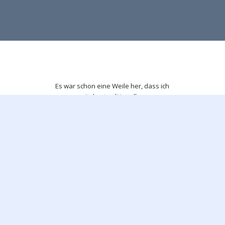
Es war schon eine Weile her, dass ich
mit den traditionellen
Rechenmethoden gearbeitet hatte.
Also entschied ich mich mir die
Premium Version von Test The Talent
zu kaufen. Ich wollte mich optimal
vorbereiten. Bei den ersten Tests hatte
ich 10-12 richtige Antworten, aber
nachdem ich den Test zweimal
durchlaufen hatte, konnte ich mein
Ergebnis auf 16-18 richtige Antworten
verbessern. Das Auffrischen von
Wissem und Routine beim Üben sind
wichtig!