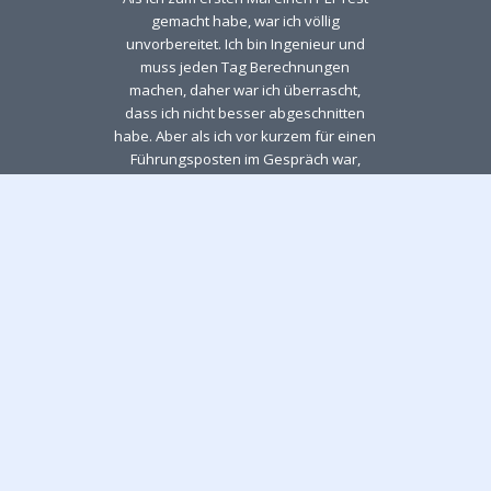
gemacht habe, war ich völlig
unvorbereitet. Ich bin Ingenieur und
muss jeden Tag Berechnungen
machen, daher war ich überrascht,
dass ich nicht besser abgeschnitten
habe. Aber als ich vor kurzem für einen
Führungsposten im Gespräch war,
habe ich mit den Tests von Test The
Talent geübt und meine eigene
Strategie für die Testbearbeitung
entwickelt. Ich habe mich stärker auf
bestimmte Fragekategorien als auf
andere konzentriert. Mein Ergebnis
war unter den besten, was auch bei
den Gesprächen erwähnt wurde. Den
Job hab ich übrigens bekommen.
Falco, Head of
Operations & Quality